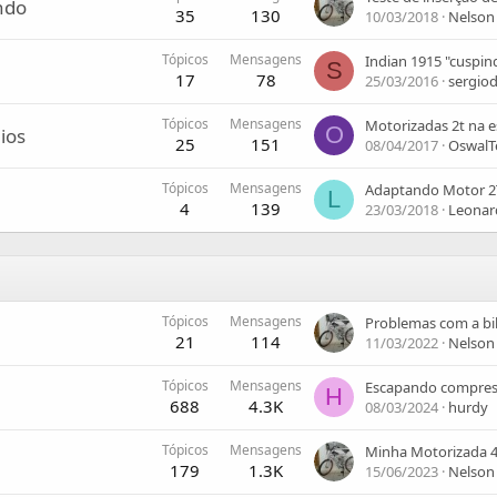
ndo
35
130
10/03/2018
Nelson
Tópicos
Mensagens
Indian 1915 "cuspin
S
17
78
25/03/2016
sergio
Tópicos
Mensagens
Motorizadas 2t na e
O
ios
25
151
08/04/2017
OswalT
Tópicos
Mensagens
L
4
139
23/03/2018
Leonar
Tópicos
Mensagens
21
114
11/03/2022
Nelson
Tópicos
Mensagens
Escapando compre
H
688
4.3K
08/03/2024
hurdy
Tópicos
Mensagens
Minha Motorizada 4
179
1.3K
15/06/2023
Nelson