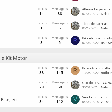
Tópicos
Mensagens
Alternador para bici 
14
88
07/02/2017
Nelson
Tópicos
Mensagens
Tipos de baterias.
1
5
05/12/2014
Nelson
Tópicos
Mensagens
R
3
5
07/04/2022
RS R SP
 e Kit Motor
Tópicos
Mensagens
Bicimoto com falta 
R
38
145
13/06/2022
rodbro
Tópicos
Mensagens
Uso do "FALE CON
29
68
30/01/2024
Nelson
Tópicos
Mensagens
Vendo minha chopp
V
 Bike, etc
34
112
04/03/2018
vinisha