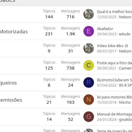
Tópicos
Mensagens
144
716
12/03/2025
Nelson
Tópicos
Mensagens
Abafador
E
 Motorizadas
231
1.9K
20/04/2023
edude
Tópicos
Mensagens
Video bike 48cc 2t
9
31
06/07/2017
Nelson
Tópicos
Mensagens
C
125
738
30/09/2021
Carnei
Tópicos
Mensagens
BicimotoClube em S
R
oqueiros
8
24
07/04/2022
RS R SP
Tópicos
Mensagens
lei para motores 80
N
e emissões
21
163
15/03/2018
Nitcho
Tópicos
Mensagens
G
14
52
24/01/2024
givaldo
Tópicos
Mensagens
Teste de inserção de