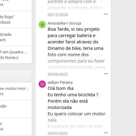
partida é sempre com o
 H
afogador acionado, pois a
minha bicicleta não liga o
03/12/2024
•••
do fogo"
motor dessa forma,só com
drboot
A
Amosbike
tioruja
A
afogador desligado.
m
Boa Tarde, vi seu projeto
No manual recomenda-se a
o
strada
para carregar bateria e
s
primeira partida ser com
ech
acender farol atravez do
b
afogador ligado.
Dinamo de bike, teria uma
i
Não consigo ligar dessa
Adaptando Motor 2T em Quadro Caloi Aluminum com Peris "Gota"
foto com nome dos
k
do Nune-s
forma.
componentes para eu fazer
e
É defeito ou não?
w
na minha motorizada, pego
r
muita estada a noite me
30/04/2022
•••
o
ajudaria muito, obrigado.
willian Pereira
t
W
Olá bom dia
e
Problemas com a bike. motor morrendo.
o
 H
Eu tenho uma bicicleta ?
n
Porém ela não está
t
ssão
motorizada
i
Eu quero colocar um motor
o
nela
r
t
E gostaria de saber se este
u
 H
j
motor serve para qualquer
25/01/2022
•••