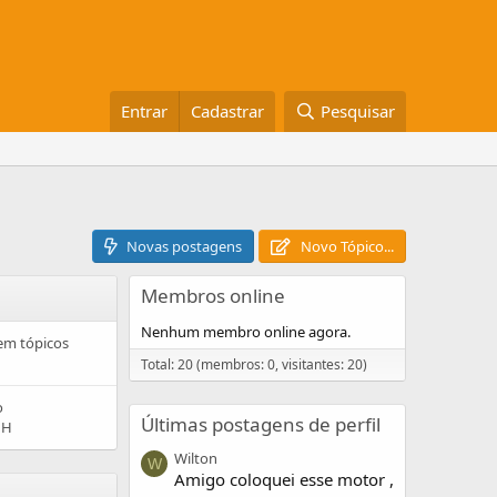
Entrar
Cadastrar
Pesquisar
Novas postagens
Novo Tópico...
Membros online
Nenhum membro online agora.
em tópicos
Total: 20 (membros: 0, visitantes: 20)
o
Últimas postagens de perfil
 H
Wilton
W
Amigo coloquei esse motor ,