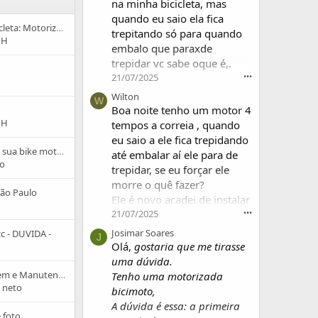
na minha bicicleta, mas
quando eu saio ela fica
Qual é a melhor bicicleta: Motorizada 2t, motorizada 4t ou elétrica ?
trepitando só para quando
 H
embalo que paraxde
trepidar vc sabe oque é,.
21/07/2025
•••
Wilton
W
Boa noite tenho um motor 4
 H
tempos a correia , quando
eu saio a ele fica trepidando
Poste aqui a foto da sua bike motorizada para conhecer-mos
até embalar aí ele para de
ro
trepidar, se eu forçar ele
morre o quê fazer?
ão Paulo
Ele é novo acadei de instalar
21/07/2025
•••
Josimar Soares
cc - DUVIDA -
J
Olá,
gostaria que me tirasse
uma dúvida.
Manual de Montagem e Manutenção do Kit Motor 4 Tempos Bicimoto
Tenho uma motorizada
 neto
bicimoto,
A dúvida é essa: a primeira
 foto