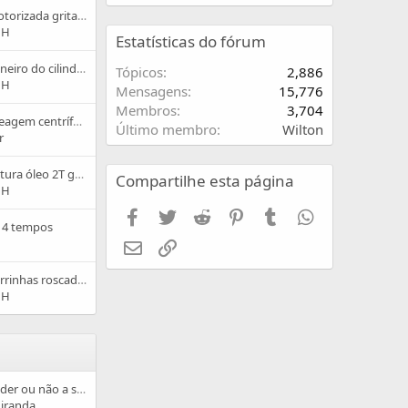
a
tipo de bicicleta e qual os
Preciso de Ajuda, Motorizada gritando ao acionar a embreagem!
'
preços
 H
s
Estatísticas do fórum
p
Não encontro prisioneiro do cilindro 80c
r
Tópicos
2,886
 H
o
Mensagens
15,776
f
Membros
3,704
i
Adaptação de embreagem centrífuga
Último membro
Wilton
l
r
e
.
Cuidados com a mistura óleo 2T gasolina
Compartilhe esta página
 H
Facebook
Twitter
Reddit
Pinterest
Tumblr
WhatsApp
s 4 tempos
E-mail
Link
como prender as barrinhas roscadas no motor?
 H
Bicicleta Elétrica - Ceder ou não a seus "encantos"?
Miranda