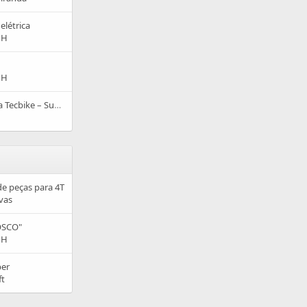
elétrica
 H
 H
Bike elétrica novinha Tecbike – Super barato c/NF R$ 3.000
de peças para 4T
vas
OSCO"
 H
er
ft