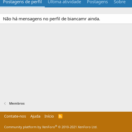
Postagens de perfil
Última atividade
Postagens
Sobre
Não há mensagens no perfil de biancamr ainda.
Membros
Contate-nos
Ajuda
Início
R
S
S
®
Community platform by XenForo
© 2010-2021 XenForo Ltd.