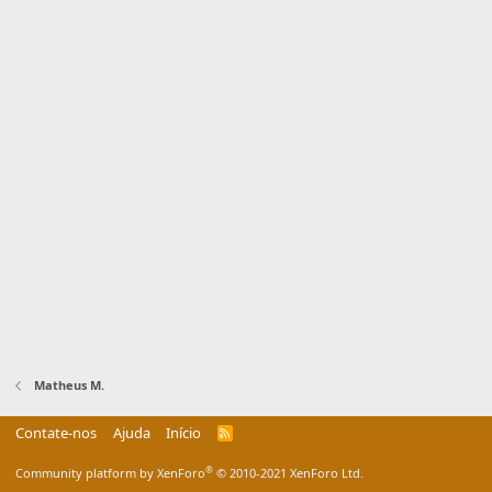
Matheus M.
Contate-nos
Ajuda
Início
R
S
S
®
Community platform by XenForo
© 2010-2021 XenForo Ltd.